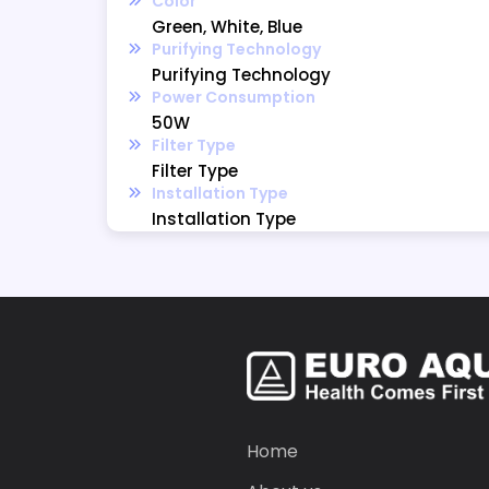
Color
Green, White, Blue
Purifying Technology
Purifying Technology
Power Consumption
50W
Filter Type
Filter Type
Installation Type
Installation Type
Home