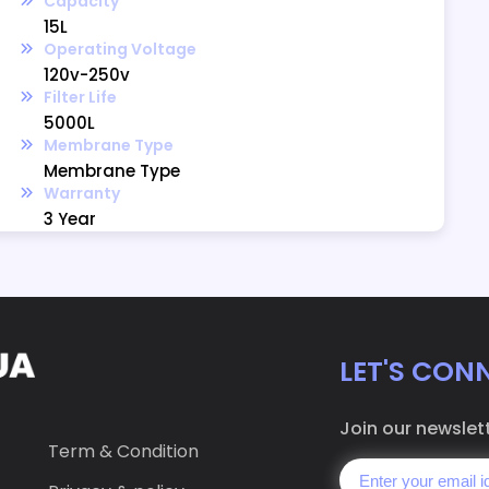
Capacity
15L
Operating Voltage
120v-250v
Filter Life
5000L
Membrane Type
Membrane Type
Warranty
3 Year
LET'S CON
Join our newslet
Term & Condition